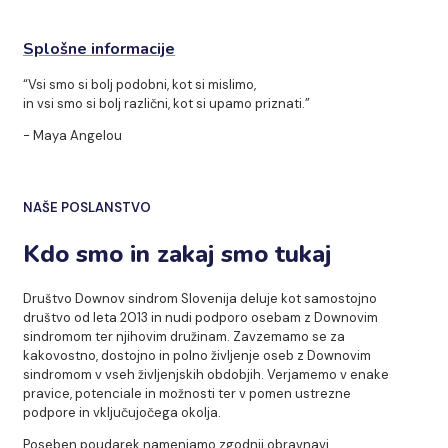
Splošne informacije
“Vsi smo si bolj podobni, kot si mislimo,
in vsi smo si bolj različni, kot si upamo priznati.”
- Maya Angelou
NAŠE POSLANSTVO
Kdo smo in zakaj smo tukaj
Društvo Downov sindrom Slovenija deluje kot samostojno
društvo od leta 2013 in nudi podporo osebam z Downovim
sindromom ter njihovim družinam. Zavzemamo se za
kakovostno, dostojno in polno življenje oseb z Downovim
sindromom v vseh življenjskih obdobjih. Verjamemo v enake
pravice, potenciale in možnosti ter v pomen ustrezne
podpore in vključujočega okolja.
Poseben poudarek namenjamo zgodnji obravnavi,