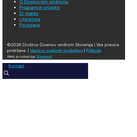
O Downovem sindromu
Programi in projekti
21. marec
Literatura
Povezave
©2026 Društvo Downov sindrom Slovenija | Vse pravice
pridržane. |
Varstvo osebnih podatkov
|
Piškotki
Web produkcija:
Starkmat
Kontakt