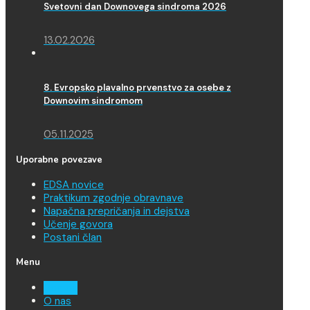
Svetovni dan Downovega sindroma 2026
13.02.2026
8. Evropsko plavalno prvenstvo za osebe z
Downovim sindromom
05.11.2025
Uporabne povezave
EDSA novice
Praktikum zgodnje obravnave
Napačna prepričanja in dejstva
Učenje govora
Postani član
Menu
Domov
O nas