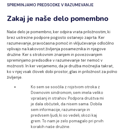
SPREMINJAMO PREDSODKE V RAZUMEVANJE
Zakaj je naše delo pomembno
Naše delo je pomembno, ker odpira vrata priložnostim, ki
brez ustrezne podpore pogosto ostanejo zaprta. Ker
razumevanje, pravočasna pomoč in vključevanje odločilno
vplivajo na kakovost življenja posameznika in njegove
družine. Ker s strokovnim znanjem in povezovanjem
spreminjamo predsodke v razumevanje ter nemoč v
možnosti. In ker verjamemo, da je družba močnejša takrat,
ko v njej vsak človek dobi prostor, glas in priložnost za polno
življenje.
Ko sem se soočila z rojstvom otroka z
Downovim sindromom, sem imela veliko
vprašanj in strahov. Podpora društva mi
je dala občutek, da nisem sama. Dobila
sem informacije, razumevanje in
predvsem ljudi, ki so vedeli, skozi kaj
grem. To nam je zelo pomagalo pri prvih
korakih naše družine.