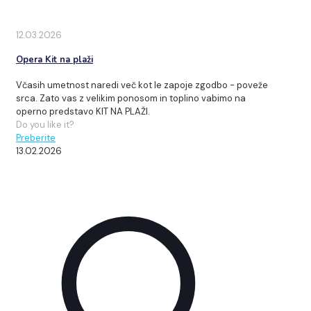
12.03.2026
Opera Kit na plaži
Včasih umetnost naredi več kot le zapoje zgodbo - poveže
srca. Zato vas z velikim ponosom in toplino vabimo na
operno predstavo KIT NA PLAŽI.
Do you like it?
Preberite
13.02.2026