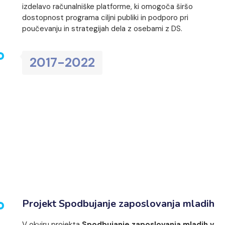
izdelavo računalniške platforme, ki omogoča širšo
dostopnost programa ciljni publiki in podporo pri
poučevanju in strategijah dela z osebami z DS.
2017-2022
Projekt Spodbujanje zaposlovanja mladih
V okviru projekta
Spodbujanje zaposlovanja mladih v