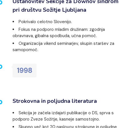
Ustanovitev Sekcije za Downov sindrom
pri društvu Sožitje Ljubljana
Pokrivalo celotno Slovenijo.
Fokus na podporo mladim družinam: zgodnja
obravnava, gibalna spodbuda, učna pomoč.
Organizacija vikend seminarjev, skupin staršev za
samopomoč.
1998
Strokovna in poljudna literatura
Sekcija je začela izdajati publikacije o DS, sprva s
podporo Zveze Sožitje, kasneje samostojno.
Skupno več kot 20 naslovov strokovne in poljudne