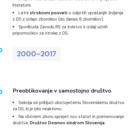
literature.
Letni
strokovni posveti
o odprtih vprašanjih življenja
z DS z izdajo zbornikov (do danes 8 zbornikov).
Spodbuda Zavodu RS za šolstvo k izdaji učnih
pripomočkov za otroke z DS.
2000-2017
Preoblikovanje v samostojno društvo
Sekcija se priključi obstoječemu Slovenskemu društvu
za DS, ki je bilo neaktivno.
Na občnem zboru sprejet nov statut in poimenovanje
društva:
Društvo Downov sindrom Slovenija
.