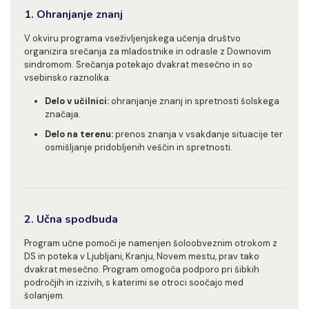
1. Ohranjanje znanj
V okviru programa vseživljenjskega učenja društvo
organizira srečanja za mladostnike in odrasle z Downovim
sindromom. Srečanja potekajo dvakrat mesečno in so
vsebinsko raznolika:
Delo v učilnici:
ohranjanje znanj in spretnosti šolskega
značaja.
Delo na terenu:
prenos znanja v vsakdanje situacije ter
osmišljanje pridobljenih veščin in spretnosti.
2. Učna spodbuda
Program učne pomoči je namenjen šoloobveznim otrokom z
DS in poteka v Ljubljani, Kranju, Novem mestu, prav tako
dvakrat mesečno. Program omogoča podporo pri šibkih
področjih in izzivih, s katerimi se otroci soočajo med
šolanjem.