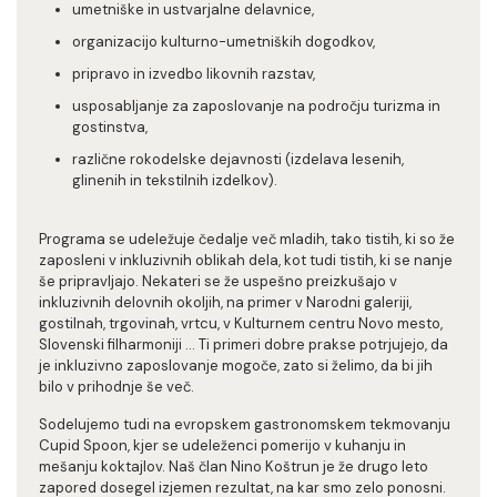
umetniške in ustvarjalne delavnice,
organizacijo kulturno-umetniških dogodkov,
pripravo in izvedbo likovnih razstav,
usposabljanje za zaposlovanje na področju turizma in
gostinstva,
različne rokodelske dejavnosti (izdelava lesenih,
glinenih in tekstilnih izdelkov).
Programa se udeležuje čedalje več mladih, tako tistih, ki so že
zaposleni v inkluzivnih oblikah dela, kot tudi tistih, ki se nanje
še pripravljajo. Nekateri se že uspešno preizkušajo v
inkluzivnih delovnih okoljih, na primer v Narodni galeriji,
gostilnah, trgovinah, vrtcu, v Kulturnem centru Novo mesto,
Slovenski filharmoniji … Ti primeri dobre prakse potrjujejo, da
je inkluzivno zaposlovanje mogoče, zato si želimo, da bi jih
bilo v prihodnje še več.
Sodelujemo tudi na evropskem gastronomskem tekmovanju
Cupid Spoon, kjer se udeleženci pomerijo v kuhanju in
mešanju koktajlov. Naš član Nino Koštrun je že drugo leto
zapored dosegel izjemen rezultat, na kar smo zelo ponosni.