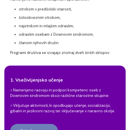
otrokom v predšolski starosti,
šoloobveznim otrokom,
najstnikom in mlajšim odraslim,
odraslim osebam z Downovim sindromom,
članom njihovih družin.
Programi društva se izvajajo znotraj dveh širših sklopov:
1. Vseživljenjsko učenje
> Namenjeno razvoju in podpori kompetenc oseb z
Downovim sindromom skozi različne starostne skupine.
> Vključuje aktivnosti, ki spodbujajo učenje, socializacijo,
gibalni in jezikovni razvoj ter vključevanje v naravno okolje.