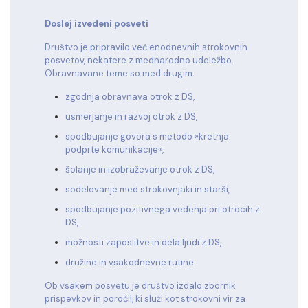
Doslej izvedeni posveti
Društvo je pripravilo več enodnevnih strokovnih
posvetov, nekatere z mednarodno udeležbo.
Obravnavane teme so med drugim:
zgodnja obravnava otrok z DS,
usmerjanje in razvoj otrok z DS,
spodbujanje govora s metodo »kretnja
podprte komunikacije«,
šolanje in izobraževanje otrok z DS,
sodelovanje med strokovnjaki in starši,
spodbujanje pozitivnega vedenja pri otrocih z
DS,
možnosti zaposlitve in dela ljudi z DS,
družine in vsakodnevne rutine.
Ob vsakem posvetu je društvo izdalo zbornik
prispevkov in poročil, ki služi kot strokovni vir za