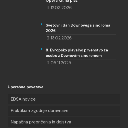
Opera Kit na plaži
12.03.2026
Svetovni dan Downovega sindroma
2026
13.02.2026
8. Evropsko plavalno prvenstvo za
osebe z Downovim sindromom
05.11.2025
Uporabne povezave
EDSA novice
Praktikum zgodnje obravnave
Napačna prepričanja in dejstva