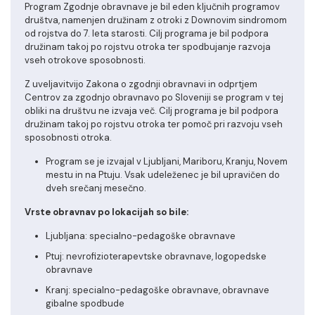
Program Zgodnje obravnave je bil eden ključnih programov
društva, namenjen družinam z otroki z Downovim sindromom
od rojstva do 7. leta starosti. Cilj programa je bil podpora
družinam takoj po rojstvu otroka ter spodbujanje razvoja
vseh otrokove sposobnosti.
Z uveljavitvijo Zakona o zgodnji obravnavi in odprtjem
Centrov za zgodnjo obravnavo po Sloveniji se program v tej
obliki na društvu ne izvaja več. Cilj programa je bil podpora
družinam takoj po rojstvu otroka ter pomoč pri razvoju vseh
sposobnosti otroka.
Program se je izvajal v Ljubljani, Mariboru, Kranju, Novem
mestu in na Ptuju. Vsak udeleženec je bil upravičen do
dveh srečanj mesečno.
Vrste obravnav po lokacijah so bile:
Ljubljana: specialno-pedagoške obravnave
Ptuj: nevrofizioterapevtske obravnave, logopedske
obravnave
Kranj: specialno-pedagoške obravnave, obravnave
gibalne spodbude