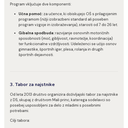
Program vključuje dve komponenti:
Učna pomoč:
za učence, ki obiskujejo OŠ s prilagojenim
programom (nižji izobrazbeni standard ali poseben
program vzgoje in izobraževanja), starosti od 7 do 26 let.
Gibalna spodbuda:
razvijanje osnovnih motoričnih
sposobnosti (moč, gibljivost, ravnotežje, koordinacija)
ter funkcionalne vzdržljivosti. Udeleženci se učijo osnov
gimnastike, športnih iger, plesa, rolanja in drugih
športnih dejavnosti.
3. Tabor za najstnike
Od leta 2013 društvo organizira doživljajski tabor za najstnike
z DS, skupaj z društvom Mali princ, katerega sodelavci so
posebej usposobljeni za delo z mladimi s posebnimi
potrebami.
Cilji tabora: