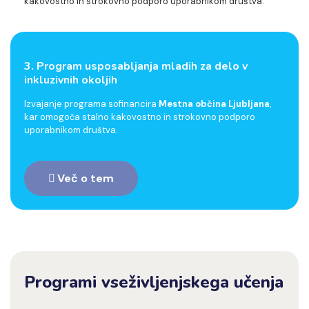
kakovostno in strokovno podporo uporabnikom društva.
3. Program usposabljanja mladih za delo v
inkluzivnih okoljih
Izvajanje programa sofinancira
Mestna občina Ljubljana
,
kar omogoča stalno kakovostno in strokovno podporo
uporabnikom društva.
Več o tem
Programi vseživljenjskega učenja