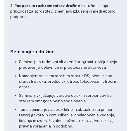
2. Podpora in razbremenitev družine
– družine imajo
priložnost za sprostitev, izmenjavo izkušenj in medsebojno
podporo.
Seminarji za družine
Seminarji so tridnevni ali vikend programi, ki vključujejo
predavanja, delavnice in prostočasne aktivnosti.
Namenjeni so vsem staršem otrok z DS, ločeni so po
starosti otroka: predšolski otroci, šoloobvezni otroci in
odrasli.
Seminarji vključujejo varstvo otrok in sorojencev, kar
staršem omogoča polno sodelovanje.
Teme seminarjev so praktične in aktualne, na primer:
razvoj govora in komunikacije, obvladovanje vedenja,
šolanje in izobraževalne možnosti, zdravstveni izzivi,
pravna vprašanja in podobno.