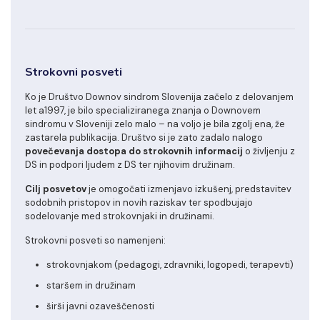
Strokovni posveti
Ko je Društvo Downov sindrom Slovenija začelo z delovanjem
let a1997, je bilo specializiranega znanja o Downovem
sindromu v Sloveniji zelo malo – na voljo je bila zgolj ena, že
zastarela publikacija. Društvo si je zato zadalo nalogo
povečevanja dostopa do strokovnih informacij
o življenju z
DS in podpori ljudem z DS ter njihovim družinam.
Cilj posvetov
je omogočati izmenjavo izkušenj, predstavitev
sodobnih pristopov in novih raziskav ter spodbujajo
sodelovanje med strokovnjaki in družinami.
Strokovni posveti so namenjeni:
strokovnjakom (pedagogi, zdravniki, logopedi, terapevti)
staršem in družinam
širši javni ozaveščenosti