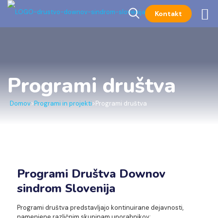
Kontakt
Programi društva
Domov
>
Programi in projekti
>
Programi društva
Programi Društva Downov
sindrom Slovenija
Programi društva predstavljajo kontinuirane dejavnosti,
namenjene različnim skupinam uporabnikov: