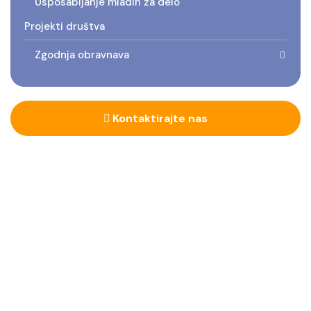
Usposabljanje mladih za delo
Projekti društva
Zgodnja obravnava
Kontaktirajte nas