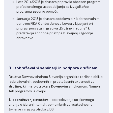
Leta 2014/2015 je društvo pripravilo obsežen program
profesionalnega usposabljanja za izvajalke/ce
programa zgodnje pomoči.
Januarja 2018 je društvo sodelovalo z Izobraževalnim
centrom PIKA Centra Janeza Levca v Ljubljani pri
pripravi posveta in gradiva „Družine in rutine“, ki
predstavlja sodobne pristope k izvajanju zgodnje
obravnave.
3. Izobraževalni seminarji in podpora družinam
Društvo Downov sindrom Slovenija organizira različne oblike
izobraževalnih, podpornih in prostočasnih aktivnosti za
družine, ki imajo otroka z Downovim sindromom
. Namen
teh programov je dvojni:
1. Izobraževanje staršev
– posredovanje strokovnega
znanja o izbranih temah, pomembnih za vsakodnevno
življenje in razvoj otroka z DS.