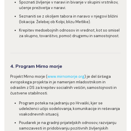
Spoznati življenje v naravi in bivanje v skupini vrstnikov,
učenje preživetja v naravi.
Seznaniti se z okoljem tabora in naravo v njegovi bližini
(lokacija: Želebej ob Kolpi, blizu Metlike).
Krepitev medsebojnih odnosov in vrednot, kot so smisel
za skupno, tovarištvo, pomoč drugemu in samostojnost.
4. Program Mirno morje
Projekt Mirno morje (
www.mirnomorje.org
) je del širšega
evropskega projekta in je namenjen mladostnikom in
odraslim z DS za krepitev socialnih veščin, samostojnosti in
čustvene stabilnosti.
Program poteka na jadranju po Hrvaški, kjer se
udeleženci učijo sodelovanja, komunikacije in reševanja
vsakodnevnih situacij.
Poudarek je na gradnji prijateljskih odnosov, razvijanju
samozavesti in pridobivanju pozitivnih življenjskih