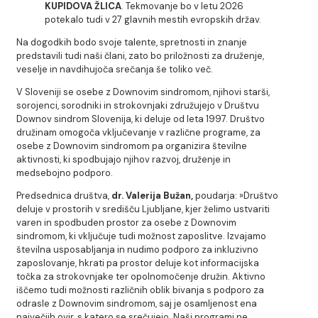
KUPIDOVA ŽLICA
. Tekmovanje bo v letu 2026
potekalo tudi v 27 glavnih mestih evropskih držav.
Na dogodkih bodo svoje talente, spretnosti in znanje
predstavili tudi naši člani, zato bo priložnosti za druženje,
veselje in navdihujoča srečanja še toliko več.
V Sloveniji se osebe z Downovim sindromom, njihovi starši,
sorojenci, sorodniki in strokovnjaki združujejo v Društvu
Downov sindrom Slovenija, ki deluje od leta 1997. Društvo
družinam omogoča vključevanje v različne programe, za
osebe z Downovim sindromom pa organizira številne
aktivnosti, ki spodbujajo njihov razvoj, druženje in
medsebojno podporo.
Predsednica društva,
dr. Valerija Bužan
,
poudarja: »Društvo
deluje v prostorih v središču Ljubljane, kjer želimo ustvariti
varen in spodbuden prostor za osebe z Downovim
sindromom, ki vključuje tudi možnost zaposlitve. Izvajamo
številna usposabljanja in nudimo podporo za inkluzivno
zaposlovanje, hkrati pa prostor deluje kot informacijska
točka za strokovnjake ter opolnomočenje družin. Aktivno
iščemo tudi možnosti različnih oblik bivanja s podporo za
odrasle z Downovim sindromom, saj je osamljenost ena
največjih ovir, s katero se srečujejo. Naši programi ne