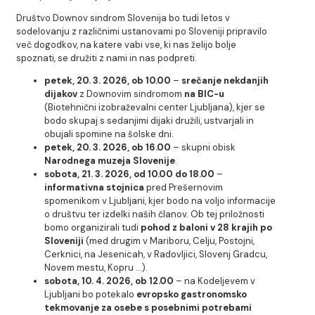
Društvo Downov sindrom Slovenija bo tudi letos v
sodelovanju z različnimi ustanovami po Sloveniji pripravilo
več dogodkov, na katere vabi vse, ki nas želijo bolje
spoznati, se družiti z nami in nas podpreti.
petek, 20. 3. 2026, ob 10.00
–
srečanje nekdanjih
dijakov
z Downovim sindromom
na BIC-u
(Biotehnični izobraževalni center Ljubljana), kjer se
bodo skupaj s sedanjimi dijaki družili, ustvarjali in
obujali spomine na šolske dni.
petek, 20. 3. 2026, ob 16.00
– skupni obisk
Narodnega muzeja Slovenije
.
sobota, 21. 3. 2026, od 10.00 do 18.00
–
informativna stojnica
pred Prešernovim
spomenikom v Ljubljani, kjer bodo na voljo informacije
o društvu ter izdelki naših članov. Ob tej priložnosti
bomo organizirali tudi
pohod z baloni v 28 krajih po
Sloveniji
(med drugim v Mariboru, Celju, Postojni,
Cerknici, na Jesenicah, v Radovljici, Slovenj Gradcu,
Novem mestu, Kopru …).
sobota, 10. 4. 2026, ob 12.00
– na Kodeljevem v
Ljubljani bo potekalo
evropsko gastronomsko
tekmovanje za osebe s posebnimi potrebami