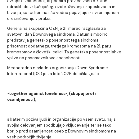
evropski zakonodaji, ki podpira pravico vseh otrok in
odraslih do vključujočega izobraževanja, zaposlovanja in
bivanja, se tudi pri nas še vedno pojavljajo izzivi pri njenem
uresničevanju v praksi.
Generalna skupščina OZN je 21. marec razglasila za
svetovni dan Downovega sindroma. Datum simbolno
predstavlja genetsko posebnost tega sindroma –
prisotnost dodatnega, tretjega kromosoma na 21. paru
kromosomov v človeški celici. Ta genetska posebnost lahko
vpliva na posameznikove sposobnosti.
Mednarodna nevladna organizacija Down Syndrome
International (DSI) je za leto 2026 določila geslo
»
together against loneliness
«,
(skupaj proti
osamljenosti),
s katerim poziva ljudi in organizacije po vsem svetu, naj s
svojim delovanjem spodbujajo vključevanje ter se tako
borijo proti osamljenosti oseb z Downovim sindromom na
vseh področjih življenja.