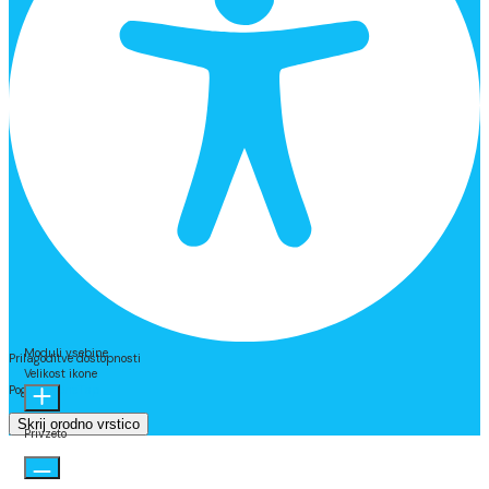
Moduli vsebine
Prilagoditve dostopnosti
Velikost ikone
Poganja
OneTap
Skrij orodno vrstico
Privzeto