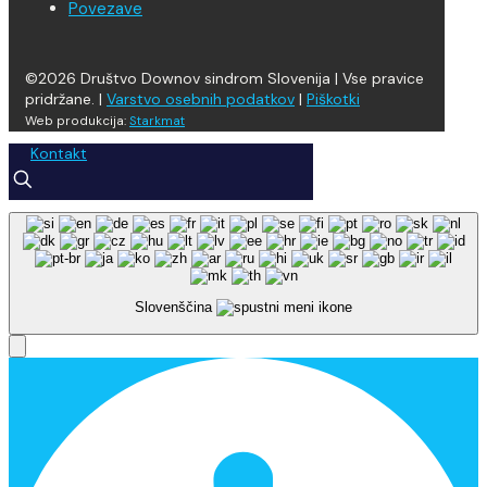
Povezave
©2026 Društvo Downov sindrom Slovenija | Vse pravice
pridržane. |
Varstvo osebnih podatkov
|
Piškotki
Web produkcija:
Starkmat
Kontakt
Slovenščina