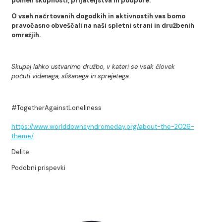
pomen skupnosti, prijateljstva in podpore.
O vseh načrtovanih dogodkih in aktivnostih vas bomo
pravočasno obveščali na naši spletni strani in družbenih
omrežjih.
Skupaj lahko ustvarimo družbo, v kateri se vsak človek
počuti videnega, slišanega in sprejetega.
#TogetherAgainstLoneliness
https://www.worlddownsyndromeday.org/about-the-2026-
theme/
Delite
Podobni prispevki