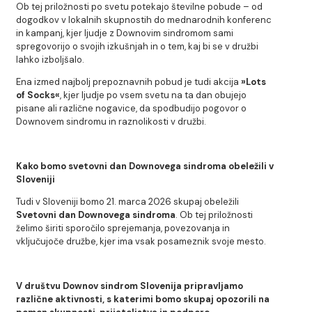
Ob tej priložnosti po svetu potekajo številne pobude – od
dogodkov v lokalnih skupnostih do mednarodnih konferenc
in kampanj, kjer ljudje z Downovim sindromom sami
spregovorijo o svojih izkušnjah in o tem, kaj bi se v družbi
lahko izboljšalo.
Ena izmed najbolj prepoznavnih pobud je tudi akcija
»Lots
of Socks«
, kjer ljudje po vsem svetu na ta dan obujejo
pisane ali različne nogavice, da spodbudijo pogovor o
Downovem sindromu in raznolikosti v družbi.
Kako bomo svetovni dan Downovega sindroma obeležili v
Sloveniji
Tudi v Sloveniji bomo 21. marca 2026 skupaj obeležili
Svetovni dan Downovega sindroma
. Ob tej priložnosti
želimo širiti sporočilo sprejemanja, povezovanja in
vključujoče družbe, kjer ima vsak posameznik svoje mesto.
V društvu Downov sindrom Slovenija pripravljamo
različne aktivnosti, s katerimi bomo skupaj opozorili na