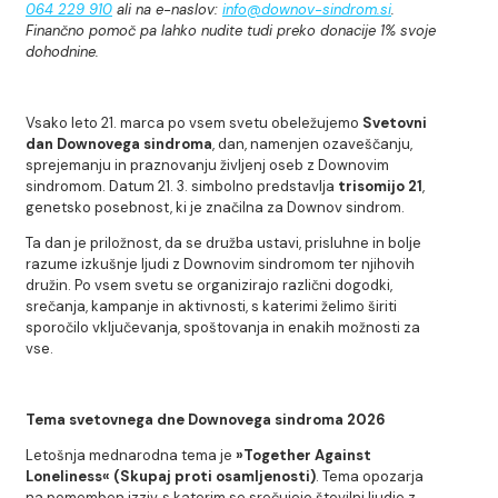
064 229 910
ali na e-naslov:
info@downov-sindrom.si
.
Finančno pomoč pa lahko nudite tudi preko donacije 1% svoje
dohodnine.
Vsako leto 21. marca po vsem svetu obeležujemo
Svetovni
dan Downovega sindroma
, dan, namenjen ozaveščanju,
sprejemanju in praznovanju življenj oseb z Downovim
sindromom. Datum 21. 3. simbolno predstavlja
trisomijo 21
,
genetsko posebnost, ki je značilna za Downov sindrom.
Ta dan je priložnost, da se družba ustavi, prisluhne in bolje
razume izkušnje ljudi z Downovim sindromom ter njihovih
družin. Po vsem svetu se organizirajo različni dogodki,
srečanja, kampanje in aktivnosti, s katerimi želimo širiti
sporočilo vključevanja, spoštovanja in enakih možnosti za
vse.
Tema svetovnega dne Downovega sindroma 2026
Letošnja mednarodna tema je
»Together Against
Loneliness« (Skupaj proti osamljenosti)
. Tema opozarja
na pomemben izziv, s katerim se srečujejo številni ljudje z