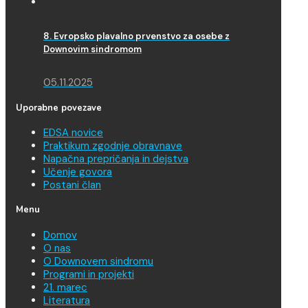
8. Evropsko plavalno prvenstvo za osebe z
Downovim sindromom
05.11.2025
Uporabne povezave
EDSA novice
Praktikum zgodnje obravnave
Napačna prepričanja in dejstva
Učenje govora
Postani član
Menu
Domov
O nas
O Downovem sindromu
Programi in projekti
21. marec
Literatura