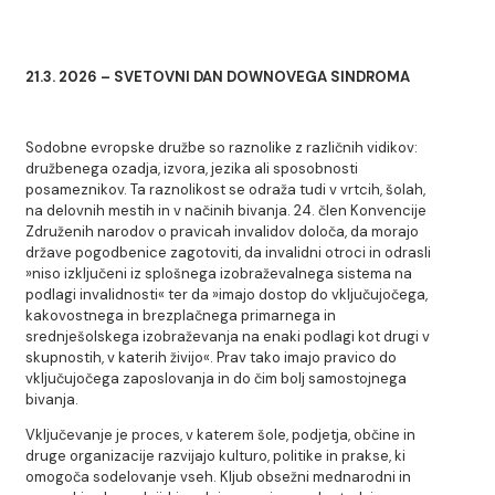
21.3. 2026 – SVETOVNI DAN DOWNOVEGA SINDROMA
Sodobne evropske družbe so raznolike z različnih vidikov:
družbenega ozadja, izvora, jezika ali sposobnosti
posameznikov. Ta raznolikost se odraža tudi v vrtcih, šolah,
na delovnih mestih in v načinih bivanja. 24. člen Konvencije
Združenih narodov o pravicah invalidov določa, da morajo
države pogodbenice zagotoviti, da invalidni otroci in odrasli
»niso izključeni iz splošnega izobraževalnega sistema na
podlagi invalidnosti« ter da »imajo dostop do vključujočega,
kakovostnega in brezplačnega primarnega in
srednješolskega izobraževanja na enaki podlagi kot drugi v
skupnostih, v katerih živijo«. Prav tako imajo pravico do
vključujočega zaposlovanja in do čim bolj samostojnega
bivanja.
Vključevanje je proces, v katerem šole, podjetja, občine in
druge organizacije razvijajo kulturo, politike in prakse, ki
omogoča sodelovanje vseh. Kljub obsežni mednarodni in