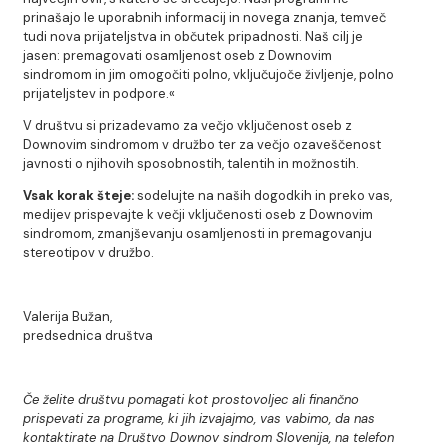
prinašajo le uporabnih informacij in novega znanja, temveč
tudi nova prijateljstva in občutek pripadnosti. Naš cilj je
jasen: premagovati osamljenost oseb z Downovim
sindromom in jim omogočiti polno, vključujoče življenje, polno
prijateljstev in podpore.«
V društvu si prizadevamo za večjo vključenost oseb z
Downovim sindromom v družbo ter za večjo ozaveščenost
javnosti o njihovih sposobnostih, talentih in možnostih.
Vsak korak šteje:
sodelujte na naših dogodkih in preko vas,
medijev prispevajte k večji vključenosti oseb z Downovim
sindromom, zmanjševanju osamljenosti in premagovanju
stereotipov v družbo.
Valerija Bužan,
predsednica društva
Če želite društvu pomagati kot prostovoljec ali finančno
prispevati za programe, ki jih izvajajmo, vas vabimo, da nas
kontaktirate na Društvo Downov sindrom Slovenija, na telefon