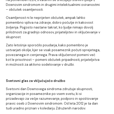
Downovim sindromom in drugimi intelektualnimi oviranostmi
– občutek osamljenosti.
Osamljenost ni le neprijeten občutek, ampak lahko
pomembno vpliva na zdravje, dobro počutje in kakovost
življenja. Pogosto nastane takrat, ko ljudje nimajo dovolj
priložnosti za gradnjo odnosov, prijateljstev in vključevanje v
skupnost.
Zato letošnje sporočilo poudarja, kako pomembno je
ustvarjati okolje, kjer se vsak posameznik počuti sprejetega,
povezanega in cenjenega. Prava vključenost pomeni več
kot le prisotnost – pomeni občutek pripadnosti, prijateljstva
in možnosti za aktivno sodelovanje v družbi.
Svetovni glas za vključujočo družbo
Svetovni dan Downovega sindroma združuje skupnosti,
organizacije in posameznike po vsem svetu, ki si
prizadevajo za večje razumevanje, podporo in spoštovanje
pravic oseb z Downovim sindromom. Od leta 2012 je ta dan
tudi uradno priznan v koledarju Združenih narodov.