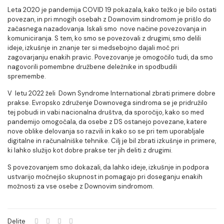
Leta 2020 je pandemija COVID 19 pokazala, kako težko je bilo ostati
povezan, in pri mnogih osebah z Downovim sindromom je prišlo do
začasnega nazadovanja. Iskali smo nove načine povezovanja in
komuniciranja. S tem, ko smo se povezovali z drugimi, smo delili
ideje, izkušnje in znanje ter si medsebojno dajali moč pri
zagovarjanju enakih pravic. Povezovanje je omogočilo tudi, da smo
nagovorili pomembne družbene deležnike in spodbudili
spremembe.
V letu 2022 želi Down Syndrome International zbrati primere dobre
prakse. Evropsko združenje Downovega sindroma se je pridružilo
tej pobudi in vabi nacionalna društva, da sporočijo, kako so med
pandemijo omogočala, da osebe z DS ostanejo povezane, katere
nove oblike delovanja so razvili in kako so se pri tem uporabljale
digitalne in računalniške tehnike. Cilj je bil zbrati izkušnje in primere,
ki lahko služijo kot dobre prakse ter jih deliti z drugimi.
S povezovanjem smo dokazali, da lahko ideje, izkušnje in podpora
ustvarijo močnejšo skupnost in pomagajo pri doseganju enakih
možnosti za vse osebe z Downovim sindromom.
Delite