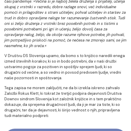
časi pandemije:
»Večina si je najbolj želela druženja s prijatelji, učenja
skupaj z vrstniki v razredu, dobre razlage snovi, več individualne
pomoči in prilagoditev s strani učiteljev, pohval učiteljev in staršev za
trud in dobro opravljene naloge ter razumevanje čustvenih stisk. Tudi
oni si želijo druženja z vrstniki brez posebnih potreb in s tistimi s
posebnimi potrebami pri igri in učenju, želijo dovolj časa za
opravljanje nalog, želijo, da okolje razume njihove potrebe, jih pohvali,
jim potrpežljivo priskoči na pomoč, če nečesa ne zmorejo sami, se jim
nasmehne, ko jih sreča.«
V Društvu DS Slovenija upamo, da bomo s to knjižico naredili enega
izmed številnih korakov, ki so in bodo potrebni, da v naši družbi
ustvarimo pogoje za pozitiven in spoštljiv sprejem ljudi, ki so
drugačni od večine, a so vedno in povsod predvsem ljudje, vredni
naše pozornosti in spoštovanja.
Tega zapisa ne morem zaključiti, ne da bi izrekla iskreno zahvalo
Založbi Rokus Klett, ki tokrat že tretjič podpira dejavnosti Društva
Downov sindrom Slovenija kot založnik knjižice in s tem praktično
dokazuje, da sprejema drugačnost ljudi, da ji je mar za tiste, ki so
drugačni, ter da je dejavnosti, ki širijo vednost o njih, pripravljena
tudi materialno podpreti.