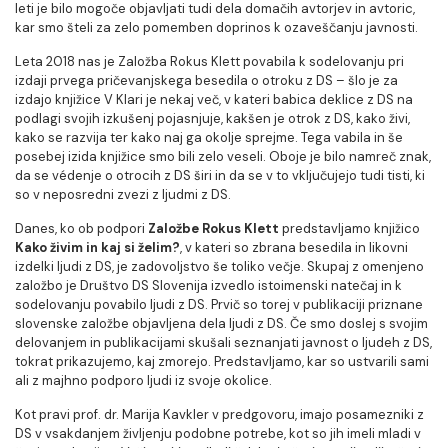
leti je bilo mogoče objavljati tudi dela domačih avtorjev in avtoric,
kar smo šteli za zelo pomemben doprinos k ozaveščanju javnosti.
Leta 2018 nas je Založba Rokus Klett povabila k sodelovanju pri
izdaji prvega pričevanjskega besedila o otroku z DS – šlo je za
izdajo knjižice V Klari je nekaj več, v kateri babica deklice z DS na
podlagi svojih izkušenj pojasnjuje, kakšen je otrok z DS, kako živi,
kako se razvija ter kako naj ga okolje sprejme. Tega vabila in še
posebej izida knjižice smo bili zelo veseli. Oboje je bilo namreč znak,
da se védenje o otrocih z DS širi in da se v to vključujejo tudi tisti, ki
so v neposredni zvezi z ljudmi z DS.
Danes, ko ob podpori
Založbe Rokus Klett
predstavljamo knjižico
Kako živim in kaj si želim?
, v kateri so zbrana besedila in likovni
izdelki ljudi z DS, je zadovoljstvo še toliko večje. Skupaj z omenjeno
založbo je Društvo DS Slovenija izvedlo istoimenski natečaj in k
sodelovanju povabilo ljudi z DS. Prvič so torej v publikaciji priznane
slovenske založbe objavljena dela ljudi z DS. Če smo doslej s svojim
delovanjem in publikacijami skušali seznanjati javnost o ljudeh z DS,
tokrat prikazujemo, kaj zmorejo. Predstavljamo, kar so ustvarili sami
ali z majhno podporo ljudi iz svoje okolice.
Kot pravi prof. dr. Marija Kavkler v predgovoru, imajo posamezniki z
DS v vsakdanjem življenju podobne potrebe, kot so jih imeli mladi v