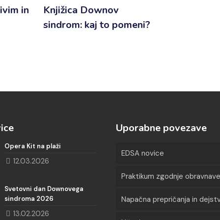
ivim in
Knjižica Downov
sindrom: kaj to pomeni?
ice
Uporabne povezave
Opera Kit na plaži
EDSA novice
12.03.2026
Praktikum zgodnje obravnav
Svetovni dan Downovega
sindroma 2026
Napačna prepričanja in dejst
13.02.2026