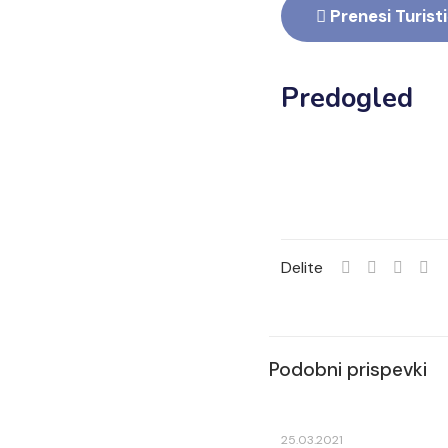
Prenesi Turist
Predogled
Delite
Podobni prispevki
25.03.2021