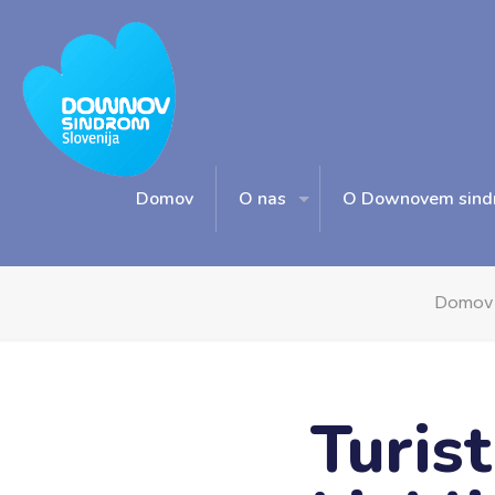
Domov
O nas
O Downovem sind
Domov
Turis