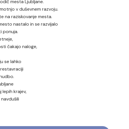
vodič mesta Ljubljane.
motnjo v duševnem razvoju.
te na raziskovanje mesta.
mesto nastalo in se razvijalo
i ponuja.
etneje,
sti čakajo naloge,
u se lahko
restavraciji
onudbo.
ubljane
lepih krajev,
 navdušili