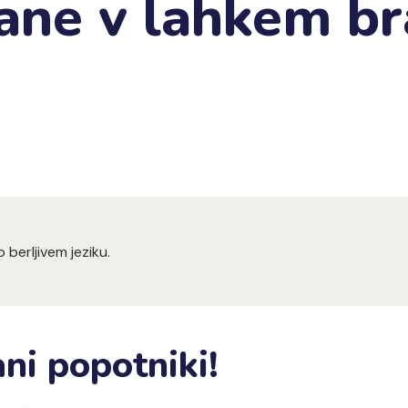
jane v lahkem br
 berljivem jeziku.
ni popotniki!