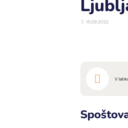
Ljubl
15.09.2022
V lahko
Spoštova