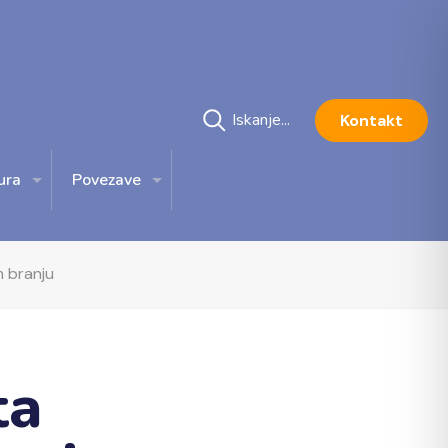
Kontakt
ura
Povezave
m branju
ta