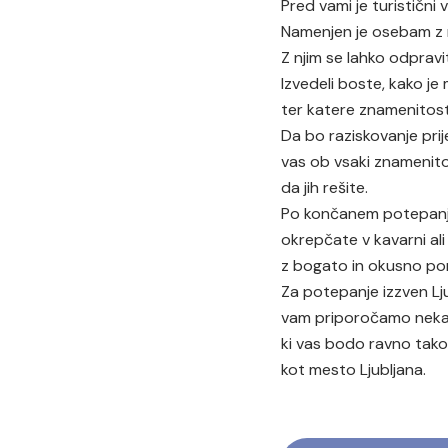
Pred vami je turistični 
Namenjen je osebam z 
Z njim se lahko odpravi
Izvedeli boste, kako je 
ter katere znamenitost
Da bo raziskovanje prij
vas ob vsaki znamenito
da jih rešite.
Po končanem potepanj
okrepčate v kavarni ali 
z bogato in okusno p
Za potepanje izzven Lj
vam priporočamo nekaj 
ki vas bodo ravno tako
kot mesto Ljubljana.