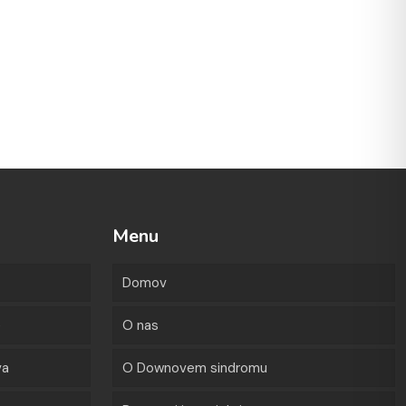
Menu
Domov
e
O nas
va
O Downovem sindromu