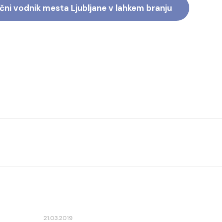
ični vodnik mesta Ljubljane v lahkem branju
21.03.2019